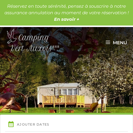
Aller
Réservez en toute sérénité, pensez à souscrire à notre
au
assurance annulation au moment de votre réservation !
Les lacs
Les châteaux
contenu
En savoir +
MENU