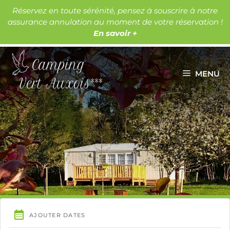
Aller
Réservez en toute sérénité, pensez à souscrire à notre
au
assurance annulation au moment de votre réservation !
Les lacs
Les châteaux
contenu
En savoir +
MENU