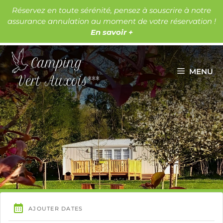
Aller
Réservez en toute sérénité, pensez à souscrire à notre
au
assurance annulation au moment de votre réservation !
Les lacs
Les châteaux
contenu
En savoir +
MENU