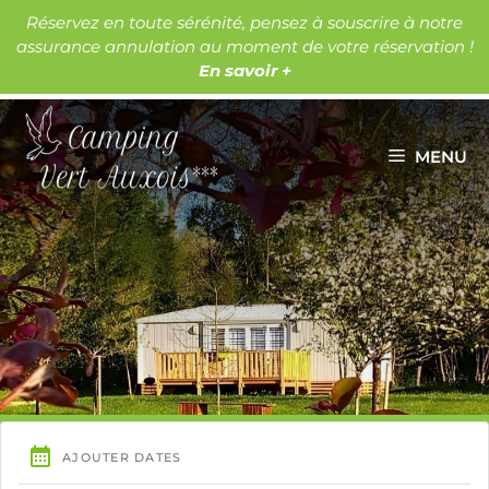
Aller
Réservez en toute sérénité, pensez à souscrire à notre
au
assurance annulation au moment de votre réservation !
Les lacs
Les châteaux
contenu
En savoir +
MENU