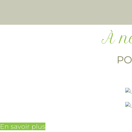
À n
PO
En savoir plus