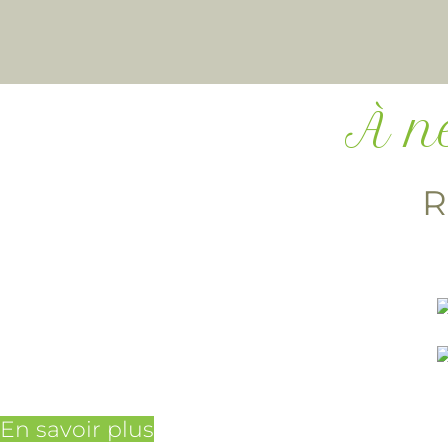
À n
R
En savoir plus