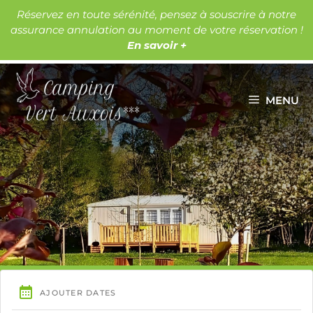
Aller
Réservez en toute sérénité, pensez à souscrire à notre
au
assurance annulation au moment de votre réservation !
Les lacs
Les châteaux
contenu
En savoir +
MENU