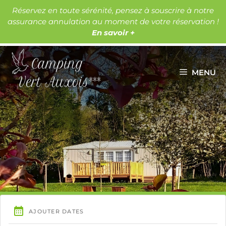
Aller
Réservez en toute sérénité, pensez à souscrire à notre
au
assurance annulation au moment de votre réservation !
Les lacs
Les châteaux
contenu
En savoir +
MENU